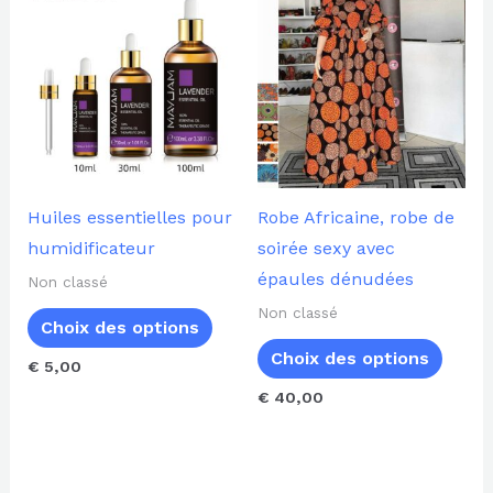
produit
produ
a
a
plusieurs
plusi
variations.
variat
Les
Les
options
optio
peuvent
peuve
Huiles essentielles pour
Robe Africaine, robe de
être
être
humidificateur
soirée sexy avec
choisies
choisi
épaules dénudées
Non classé
sur
sur
Non classé
Choix des options
la
la
Choix des options
page
page
€
5,00
du
du
€
40,00
produit
produ