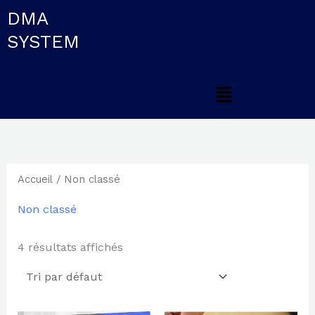
Aller
DMA
au
SYSTEM
contenu
Menu
Accueil
/ Non classé
Non classé
4 résultats affichés